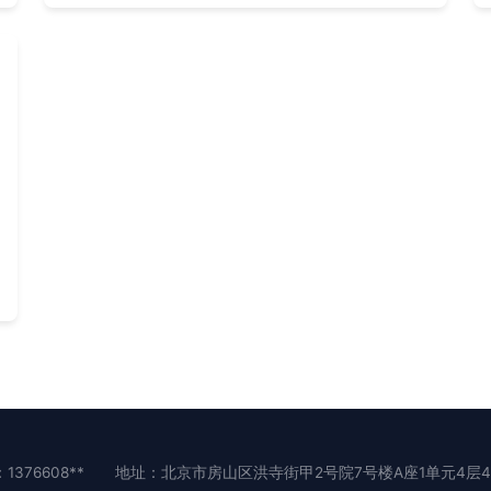
1376608**
地址：北京市房山区洪寺街甲2号院7号楼A座1单元4层41