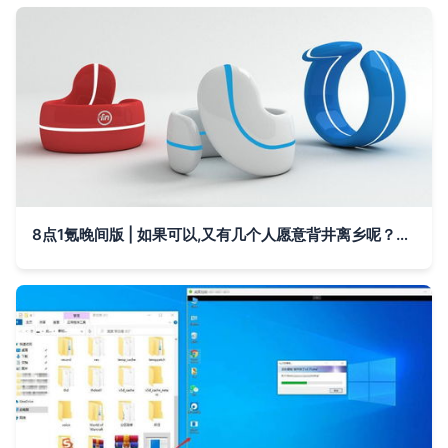
8点1氪晚间版 | 如果可以,又有几个人愿意背井离乡呢？其他智能设备的故事